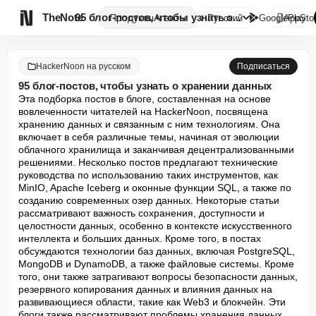

TheNote
95 блог-постов, чтобы узнать о...
Продукты
Агенты
Русский
GooglePlay
AppSto
HackerNoon на русском
Подписаться
95 блог-постов, чтобы узнать о хранении данных
Эта подборка постов в блоге, составленная на основе 
вовлеченности читателей на HackerNoon, посвящена 
хранению данных и связанным с ним технологиям. Она 
включает в себя различные темы, начиная от эволюции 
облачного хранилища и заканчивая децентрализованными 
решениями. Несколько постов предлагают технические 
руководства по использованию таких инструментов, как 
MinIO, Apache Iceberg и оконные функции SQL, а также по 
созданию современных озер данных. Некоторые статьи 
рассматривают важность сохранения, доступности и 
целостности данных, особенно в контексте искусственного 
интеллекта и больших данных. Кроме того, в постах 
обсуждаются технологии баз данных, включая PostgreSQL, 
MongoDB и DynamoDB, а также файловые системы. Кроме 
того, они также затрагивают вопросы безопасности данных, 
резервного копирования данных и влияния данных на 
развивающиеся области, такие как Web3 и блокчейн. Эти 
блоги также рассматривают проблемы хранения данных, 