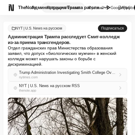

TheNote
Администрация Трампа расследуе...
Продукты
Агенты
Русский
GooglePlay
AppSto
NYT | U.S. News на русском
Подписаться
Администрация Трампа расследует Смит-колледж
из-за приема трансгендеров.
Отдел гражданских прав Министерства образования 
заявил, что допуск «биологических мужчин» в женский 
колледж может нарушать законы о борьбе с 
дискриминацией.
Trump Administration Investigating Smith College Over Transgender Admissions
nytimes.com
NYT | U.S. News на русском RSS
thenote.app