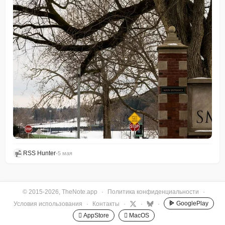
RSS Hunter
•
5 мая
© 2015-2026, TheNote.app
·
Политика конфиденциальности
·
GooglePlay
Условия использования
·
Контакты
·
·
·
 AppStore
 MacOS