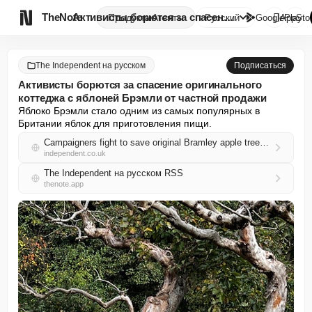

TheNote
Активисты борются за спасение ...
Продукты
Агенты
Русский
GooglePlay
AppSto
The Independent на русском
Подписаться
Активисты борются за спасение оригинального
коттеджа с яблоней Брэмли от частной продажи
Яблоко Брэмли стало одним из самых популярных в 
Британии яблок для приготовления пищи.
Campaigners fight to save original Bramley apple tree cottage from private sale
independent.co.uk
The Independent на русском RSS
thenote.app