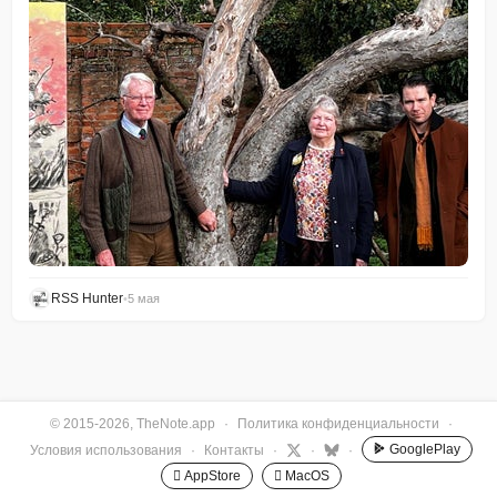
RSS Hunter
•
5 мая
© 2015-2026, TheNote.app
·
Политика конфиденциальности
·
GooglePlay
Условия использования
·
Контакты
·
·
·
 AppStore
 MacOS