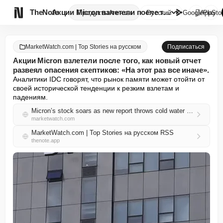

TheNote
Акции Micron взлетели после то...
Продукты
Агенты
Русский
GooglePlay
AppSto
MarketWatch.com | Top Stories на русском
Подписаться
Акции Micron взлетели после того, как новый отчет
развеял опасения скептиков: «На этот раз все иначе».
Аналитики IDC говорят, что рынок памяти может отойти от 
своей исторической тенденции к резким взлетам и 
падениям.
Micron’s stock soars as new report throws cold water on the bear case: ‘This time is different.’
marketwatch.com
MarketWatch.com | Top Stories на русском RSS
thenote.app