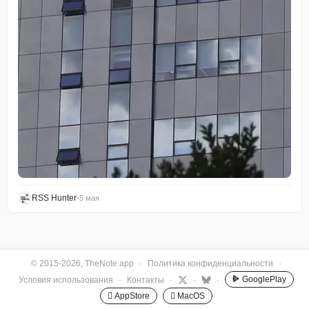
RSS Hunter
•
5 мая
© 2015-2026, TheNote.app
·
Политика конфиденциальности
·
GooglePlay
Условия использования
·
Контакты
·
·
·
 AppStore
 MacOS