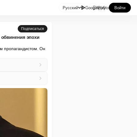

Русский
GooglePlay
AppStore
Войти
Подписаться
 обвинения эпохи
м пропагандистом. Он 