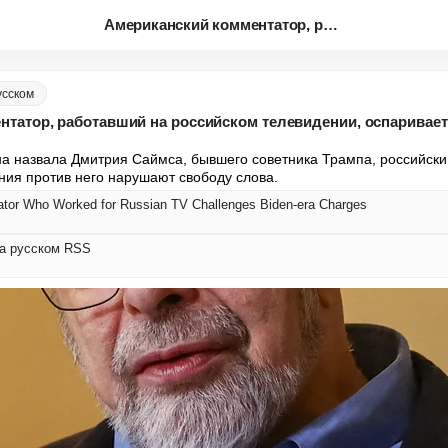
Американский комментатор, рабо...
усском
татор, работавший на российском телевидении, оспаривает
 назвала Дмитрия Саймса, бывшего советника Трампа, российски
ения против него нарушают свободу слова.
or Who Worked for Russian TV Challenges Biden-era Charges
на русском RSS