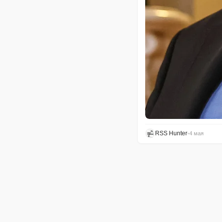
RSS Hunter
•
4 мая