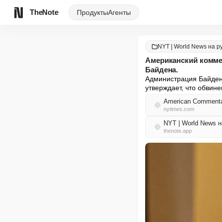
TheNote
Продукты
Агенты
NYT | World News на р
Американский коммен
Байдена.
Администрация Байдена
утверждает, что обвин
American Commentat
nytimes.com
NYT | World News 
thenote.app