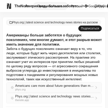

TheNote
Американцы больше заботятся о ...
Продукты
Агенты
Русский
GooglePlay
AppSto
Phys.org | latest science and technology news stories на русском
Подписаться
Американцы больше заботятся о будущих
поколениях, чем многие думают, и этот разрыв может
иметь значение для политики.
Забота о будущих поколениях означает веру в то, что 
люди, которые будут жить через десятилетия или столетия, 
заслуживают этического рассмотрения. На практике это 
означает учет их интересов при принятии любых решений 
по целому ряду вопросов — от агрессивного сокращения 
выбросов углерода до инвестирования в инициативы по 
подготовке к пандемиям и регулирования мощных новых 
технологий, таких как искусственный интеллект.
Americans care more about future generations than many think—and that gap could matter for policy
phys.org
Phys.org | latest science and technology news stories на русском RSS
thenote.app