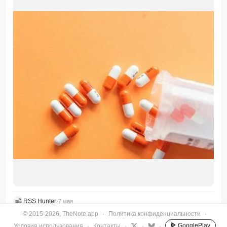
RSS Hunter
•
7 мая
© 2015-2026, TheNote.app
·
Политика конфиденциальности
·
GooglePlay
Условия использования
·
Контакты
·
·
·