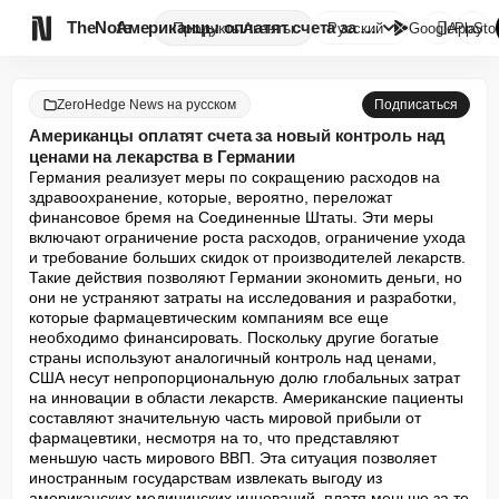

TheNote
Американцы оплатят счета за но...
Продукты
Агенты
Русский
GooglePlay
AppSto
ZeroHedge News на русском
Подписаться
Американцы оплатят счета за новый контроль над
ценами на лекарства в Германии
Германия реализует меры по сокращению расходов на 
здравоохранение, которые, вероятно, переложат 
финансовое бремя на Соединенные Штаты. Эти меры 
включают ограничение роста расходов, ограничение ухода 
и требование больших скидок от производителей лекарств. 
Такие действия позволяют Германии экономить деньги, но 
они не устраняют затраты на исследования и разработки, 
которые фармацевтическим компаниям все еще 
необходимо финансировать. Поскольку другие богатые 
страны используют аналогичный контроль над ценами, 
США несут непропорциональную долю глобальных затрат 
на инновации в области лекарств. Американские пациенты 
составляют значительную часть мировой прибыли от 
фармацевтики, несмотря на то, что представляют 
меньшую часть мирового ВВП. Эта ситуация позволяет 
иностранным государствам извлекать выгоду из 
американских медицинских инноваций, платя меньше за те 