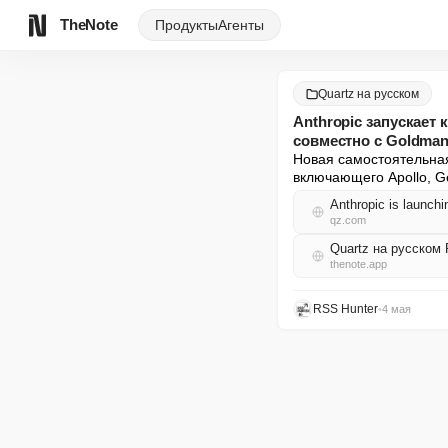
TheNote
Продукты
Агенты
Quartz на русском
Anthropic запускает
совместно с Goldman 
Новая самостоятельная
включающего Apollo, Gen
Anthropic is launch
qz.com
Quartz на русском
thenote.app
RSS Hunter
•
4 мая