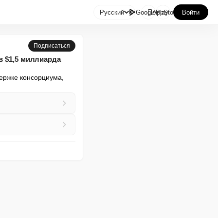

Русский
GooglePlay
AppStore
Войти
Подписаться
в $1,5 миллиарда
ержке консорциума, 