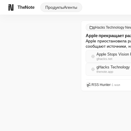
TheNote
Продукты
Агенты
gHacks Technology Ne
Apple прекращает ра
Apple приостановила ра
сообщают источники, 
Apple Stops Vision
ghacks.net
gHacks Technology
thenote.app
RSS Hunter
•
1 мая