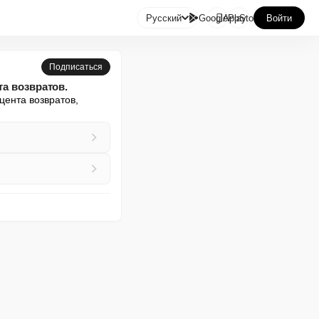

Русский
GooglePlay
AppStore
Войти
Подписаться
та возвратов.
ента возвратов, 