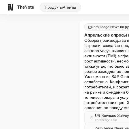
TheNote
Продукты
Агенты
ZeroHedge News на ру
Апрельские опросы 
Обзоры производства по
выросли, создавая нео
сектора услуг, выявивш
активности (PMI) в сфе
рост активности, несмо
также упал, что было 
резкое замедление нов
Уильямсон из S&P Globa
ослаблению. Конфликт 
потребителей, и сокра
на рынке и ожиданий б
топливо, товары и услу
потребительских цен. 
опасения по поводу ст
US Services Surveys
zerohedge.com
ZeroHedge News н