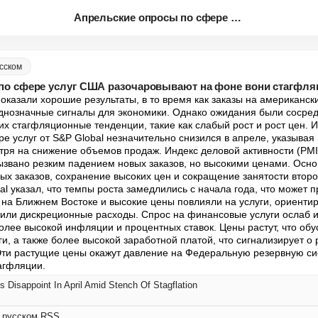
Апрельские опросы по сфере усл...
сском
по сфере услуг США разочаровывают на фоне вони стагфля
казали хорошие результаты, в то время как заказы на американски
днозначные сигналы для экономики. Однако ожидания были сосред
их стагфляционные тенденции, такие как слабый рост и рост цен. И
ре услуг от S&P Global незначительно снизился в апреле, указывая
тря на снижение объемов продаж. Индекс деловой активности (PMI)
вызвано резким падением новых заказов, но высокими ценами. Осно
ых заказов, сохранение высоких цен и сокращение занятости второ
l указал, что темпы роста замедлились с начала года, что может п
на Ближнем Востоке и высокие цены повлияли на услуги, ориентир
тили дискреционные расходы. Спрос на финансовые услуги ослаб и
олее высокой инфляции и процентных ставок. Цены растут, что обу
ги, а также более высокой заработной платой, что сигнализирует о
Эти растущие цены окажут давление на Федеральную резервную сис
агфляции.
 Disappoint In April Amid Stench Of Stagflation
а русском RSS