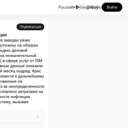

Русский
GooglePlay
AppStore
Войти
Подписаться
ции
х заводах резко 
оточены на обзорах 
ндекс деловой 
 на незначительный 
 в сфере услуг от ISM 
вные данные показали 
й месяц подряд. Крис 
ривести к дальнейшему 
ованные на 
з-за неопределенности 
словлено затратами на 
 росте инфляции 
тему, вызывая 