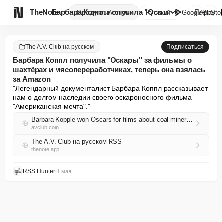

TheNote
Барбара Коппл получила "Оскары...
Продукты
Агенты
Русский
GooglePlay
AppSto
The A.V. Club на русском
Подписаться
Барбара Коппл получила "Оскары" за фильмы о
шахтёрах и мясопереработчиках, теперь она взялась
за Amazon
"Легендарный документалист Барбара Коппл рассказывает 
нам о долгом наследии своего оскароносного фильма 
"Американская мечта"."
Barbara Kopple won Oscars for films about coal miners and meatpackers, now she aims at Amazon
avclub.com
The A.V. Club на русском RSS
thenote.app
RSS Hunter
•
1 мая