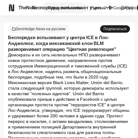

TheNote
Беспорядки вспыхивают у центра...
Продукты
Агенты
Русский
GooglePlay
AppSto
ZeroHedge News на русском
Подписаться
Беспорядки вспыхивают у центра ICE в Лос-
Анджелесе, когда мексиканский клон BLM
разворачивает операцию "Цветная революция"
Демократы и их сеть нелегальных НПО разворачивают 
новое протестное движение, направленное против 
сотрудников Иммиграционной и таможенной службы (ICE) 
в Лос-Анджелесе, надеясь разжечь общенациональные 
беспорядки, подобные тем, что были в 2020 году. 
Мексиканская версия Black Lives Matter, Unión del Barrio, 
стала следующей группой, которую демократы используют 
в качестве "полезных идиотов". Unión del Barrio 
опубликовала призыв к действию в Facebook с целью 
организации протеста против "террористов ICE" в центре 
Лос-Анджелеса, утверждая, что ICE терроризирует общины 
и удерживает более 200 человек в здании суда. Протест 
перерос в насилие, с актами вандализма, столкновениями 
и применением полицией Департамента внутренней 
безопасности слезоточивого газа для разгона толпы. 