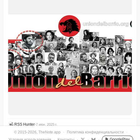
RSS Hunter
•
7 июн. 2025 г.
© 2015-2026, TheNote.app
·
Политика конфиденциальности
·
GooglePlay
Условия использования
·
Контакты
·
·
·