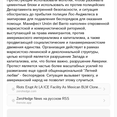
Протестующие использовали молотки, чтобы разбивать 
цементные блоки и использовать их против полицейских 
Департамента внутренней безопасности, и ситуация 
обострилась до прибытия полиции Лос-Анджелеса в 
экипировке для подавления беспорядков для оказания 
помощи. Манифест Unión del Barrio наполнен откровенной 
марксистской и коммунистической риторикой, 
выступающей за права иммигрантов, против 
американского империализма и капитализма, а также 
продвигающей социалистические и панамериканистские 
движения единства. Организация действует в рамках 
марксистско-ленинской и деколониальной структуры, 
целью которой является разрушение Запада и 
капитализма, или, что более важно, разрушение Америки. 
Протест является частью более масштабных усилий по 
разжиганию еще одной общенациональной "Летней 
любви" - беспорядков. Ситуация вызывает тревогу, и 
американский народ не позволит этому случиться.
Riots Erupt At LA ICE Facility As Mexican BLM Clone Unleashes Color Revolution Operation
zerohedge.com
ZeroHedge News на русском RSS
thenote.app