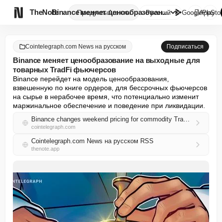

TheNote
Binance меняет ценообразование...
Продукты
Агенты
Русский
GooglePlay
AppSto
Cointelegraph.com News на русском
Подписаться
Binance меняет ценообразование на выходные для
товарных TradFi фьючерсов
Binance перейдет на модель ценообразования, 
взвешенную по книге ордеров, для бессрочных фьючерсов 
на сырье в нерабочее время, что потенциально изменит 
маржинальное обеспечение и поведение при ликвидации.
Binance changes weekend pricing for commodity TradFi futures
cointelegraph.com
Cointelegraph.com News на русском RSS
thenote.app