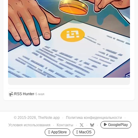
RSS Hunter
•
5 мая
© 2015-2026, TheNote.app
·
Политика конфиденциальности
·
GooglePlay
Условия использования
·
Контакты
·
·
·
 AppStore
 MacOS