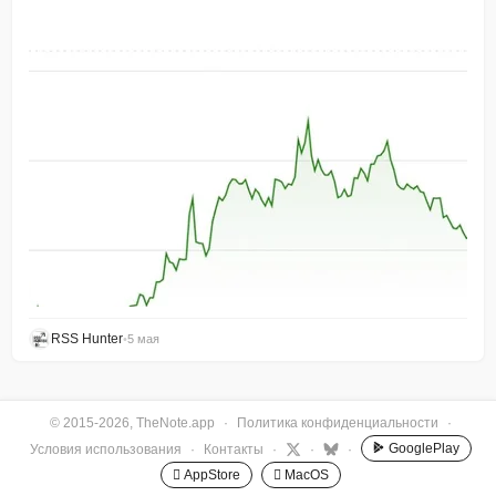
RSS Hunter
•
5 мая
© 2015-2026, TheNote.app
·
Политика конфиденциальности
·
GooglePlay
Условия использования
·
Контакты
·
·
·
 AppStore
 MacOS