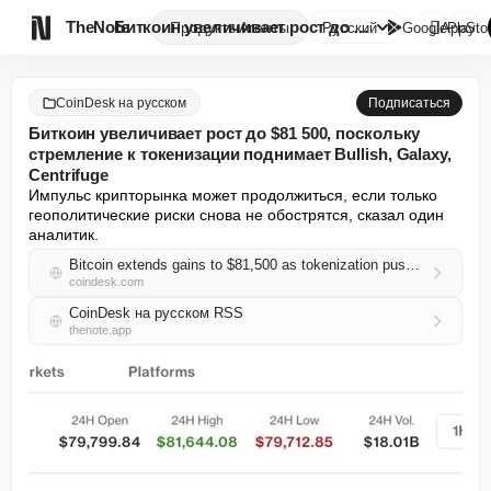

TheNote
Биткоин увеличивает рост до $8...
Продукты
Агенты
Русский
GooglePlay
AppSto
CoinDesk на русском
Подписаться
Биткоин увеличивает рост до $81 500, поскольку
стремление к токенизации поднимает Bullish, Galaxy,
Centrifuge
Импульс крипторынка может продолжиться, если только 
геополитические риски снова не обострятся, сказал один 
аналитик.
Bitcoin extends gains to $81,500 as tokenization push lifts Bullish, Galaxy, Centrifuge
coindesk.com
CoinDesk на русском RSS
thenote.app