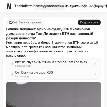

TheNote
Bitmine покупает эфир на сумму...
Продукты
Агенты
Русский
GooglePlay
AppSto
CoinDesk на русском
Подписаться
Bitmine покупает эфир на сумму 236 миллионов
долларов, когда Том Ли хвалит ETH как 'военный
резерв ценности'
Компания приобрела более 5 миллионов ETH всего за 10 
месяцев, в то время как большинство компаний, 
управляющих цифровыми активами, прекратили их 
накопление.
Bitmine buys $236 million in ether as Tom Lee touts ETH as 'wartime store of value'
coindesk.com
CoinDesk на русском RSS
thenote.app