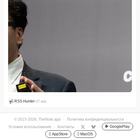
RSS Hunter
•
27 апр.
© 2015-2026, TheNote.app
·
Политика конфиденциальности
·
GooglePlay
Условия использования
·
Контакты
·
·
·
 AppStore
 MacOS