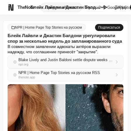

TheNote
Блейк Лайвли и Джастин Балдони...
Продукты
Агенты
Русский
GooglePlay
AppSto
NPR | Home Page Top Stories на русском
Подписаться
Блейк Лайвли и Джастин Балдони урегулировали
спор за несколько недель до запланированного суда
В совместном заявлении адвокаты актёров выразили 
надежду, что соглашение принесёт "закрытие".
Blake Lively and Justin Baldoni settle dispute weeks before scheduled trial
npr.org
NPR | Home Page Top Stories на русском RSS
thenote.app