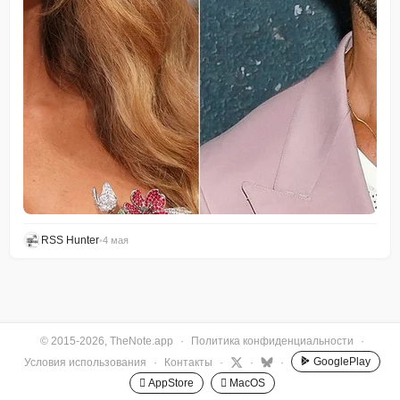
RSS Hunter
•
4 мая
© 2015-2026, TheNote.app
·
Политика конфиденциальности
·
GooglePlay
Условия использования
·
Контакты
·
·
·
 AppStore
 MacOS