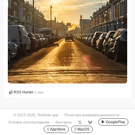
RSS Hunter
•
1 мая
© 2015-2026, TheNote.app
·
Политика конфиденциальности
·
GooglePlay
Условия использования
·
Контакты
·
·
·
 AppStore
 MacOS