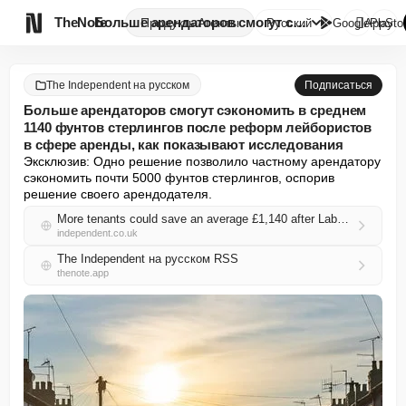

TheNote
Больше арендаторов смогут сэко...
Продукты
Агенты
Русский
GooglePlay
AppSto
The Independent на русском
Подписаться
Больше арендаторов смогут сэкономить в среднем
1140 фунтов стерлингов после реформ лейбористов
в сфере аренды, как показывают исследования
Эксклюзив: Одно решение позволило частному арендатору 
сэкономить почти 5000 фунтов стерлингов, оспорив 
решение своего арендодателя.
More tenants could save an average £1,140 after Labour’s rental reforms, research finds
independent.co.uk
The Independent на русском RSS
thenote.app