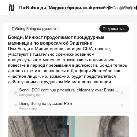

TheNote
Бонди, Минюст продолжают проце...
Продукты
Агенты
Русский
GooglePlay
AppSto
Boing Boing на русском
Подписаться
Бонди, Минюст продолжают процедурные
махинации по вопросам об Эпштейне
Пэм Бонди и Министерство юстиции США, похоже, 
участвуют в тщательно срежиссированном 
процессуальном маневре: отказавшись подчиниться 
повестке в период пребывания в должности, Бонди теперь 
должна ответить на вопросы о Джеффри Эпштейне как 
«частное лицо», но, возможно, будет представляться 
действующим сотрудником Министерства юстиции.
Bondi, DOJ continue procedural chicanery over Epstein questions
boingboing.net
Boing Boing на русском RSS
thenote.app