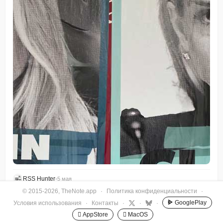
RSS Hunter
•
5 мая
© 2015-2026, TheNote.app
·
Политика конфиденциальности
·
GooglePlay
Условия использования
·
Контакты
·
·
·
 AppStore
 MacOS