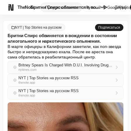

TheNote
Бритни Спирс обвиняется в вожд...
Продукты
Агенты
Русский
GooglePlay
AppSto
NYT | Top Stories на русском
Подписаться
Бритни Спирс обвиняется в вождении в состоянии
алкогольного и наркотического опьянения.
В марте офицеры в Калифорнии заметили, как поп-звезда 
быстро и непредсказуемо ехала. После ее ареста она 
сама обратилась в реабилитационный центр.
Britney Spears Is Charged With D.U.I. Involving Drugs and Alcohol
nytimes.com
NYT | Top Stories на русском RSS
thenote.app
NYT | Top Stories на русском RSS
thenote.app