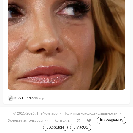
RSS Hunter
•
30 апр.
© 2015-2026, TheNote.app
·
Политика конфиденциальности
·
GooglePlay
Условия использования
·
Контакты
·
·
·
 AppStore
 MacOS