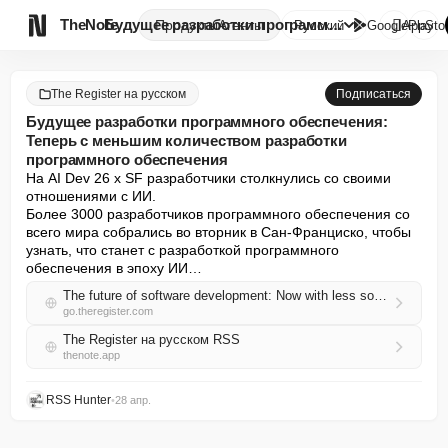

TheNote
Будущее разработки программног...
Продукты
Агенты
Русский
GooglePlay
AppSto
The Register на русском
Подписаться
Будущее разработки программного обеспечения:
Теперь с меньшим количеством разработки
программного обеспечения
На AI Dev 26 x SF разработчики столкнулись со своими 
отношениями с ИИ.

Более 3000 разработчиков программного обеспечения со 
всего мира собрались во вторник в Сан-Франциско, чтобы 
узнать, что станет с разработкой программного 
обеспечения в эпоху ИИ…
The future of software development: Now with less software development
go.theregister.com
The Register на русском RSS
thenote.app
RSS Hunter
•
28 апр.