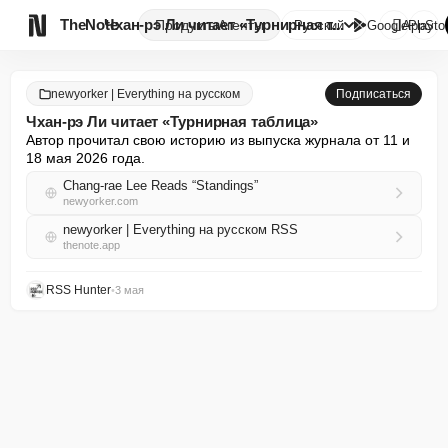

TheNote
Чхан-рэ Ли читает «Турнирная т...
Продукты
Агенты
Русский
GooglePlay
AppSto
newyorker | Everything на русском
Подписаться
Чхан-рэ Ли читает «Турнирная таблица»
Автор прочитал свою историю из выпуска журнала от 11 и 
18 мая 2026 года.
Chang-rae Lee Reads “Standings”
newyorker.com
newyorker | Everything на русском RSS
thenote.app
RSS Hunter
•
3 мая