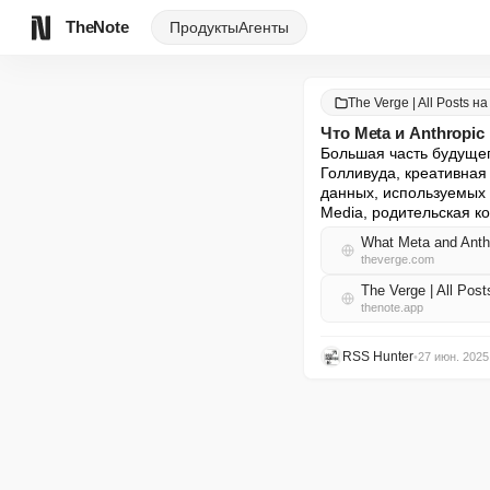
TheNote
Продукты
Агенты
The Verge | All Posts н
Что Meta и Anthropic
Большая часть будущег
Голливуда, креативная 
данных, используемых 
Media, родительская к
What Meta and Anthr
theverge.com
The Verge | All Po
thenote.app
RSS Hunter
•
27 июн. 2025 