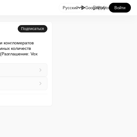

Русский
GooglePlay
AppStore
Войти
Подписаться
и конгломератов 
мных количеств 
(Разглашение: Vox 