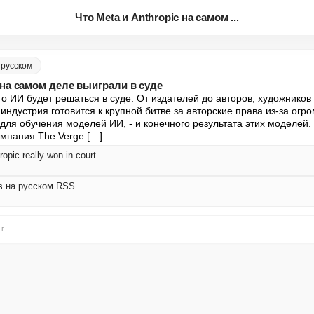
Что Meta и Anthropic на самом ...
а русском
 на самом деле выиграли в суде
о ИИ будет решаться в суде. От издателей до авторов, художников 
индустрия готовится к крупной битве за авторские права из-за огро
для обучения моделей ИИ, - и конечного результата этих моделей. 
омпания The Verge […]
opic really won in court
sts на русском RSS
г.