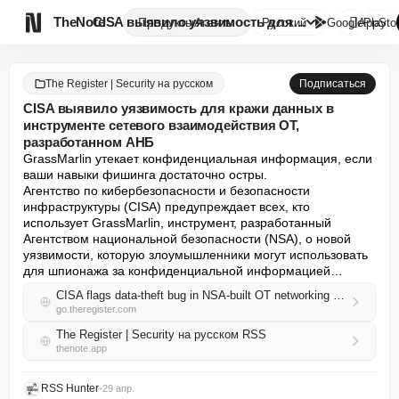

TheNote
CISA выявило уязвимость для кр...
Продукты
Агенты
Русский
GooglePlay
AppSto
The Register | Security на русском
Подписаться
CISA выявило уязвимость для кражи данных в
инструменте сетевого взаимодействия OT,
разработанном АНБ
GrassMarlin утекает конфиденциальная информация, если 
ваши навыки фишинга достаточно остры.

Агентство по кибербезопасности и безопасности 
инфраструктуры (CISA) предупреждает всех, кто 
использует GrassMarlin, инструмент, разработанный 
Агентством национальной безопасности (NSA), о новой 
уязвимости, которую злоумышленники могут использовать 
для шпионажа за конфиденциальной информацией…
CISA flags data-theft bug in NSA-built OT networking tool
go.theregister.com
The Register | Security на русском RSS
thenote.app
RSS Hunter
•
29 апр.