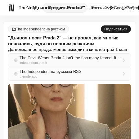

TheNote
"Дьявол носит Prada 2" — не пр...
Продукты
Агенты
Русский
GooglePlay
AppSto
The Independent на русском
Подписаться
"Дьявол носит Prada 2" — не провал, как многие
опасались, судя по первым реакциям.
Долгожданное продолжение выходит в кинотеатрах 1 мая
The Devil Wears Prada 2 isn’t the flop many feared, first reactions suggest
independent.co.uk
The Independent на русском RSS
thenote.app