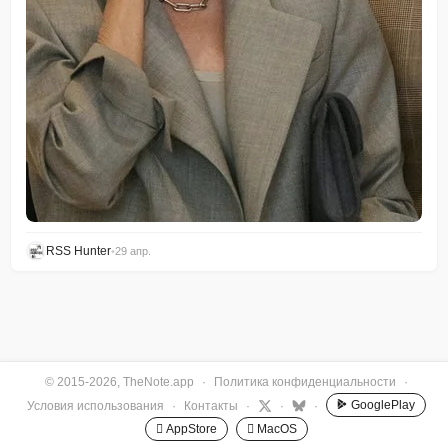
RSS Hunter
•
29 апр.
© 2015-2026, TheNote.app
·
Политика конфиденциальности
·
GooglePlay
Условия использования
·
Контакты
·
·
·
 AppStore
 MacOS