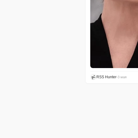
RSS Hunter
•
3 мая