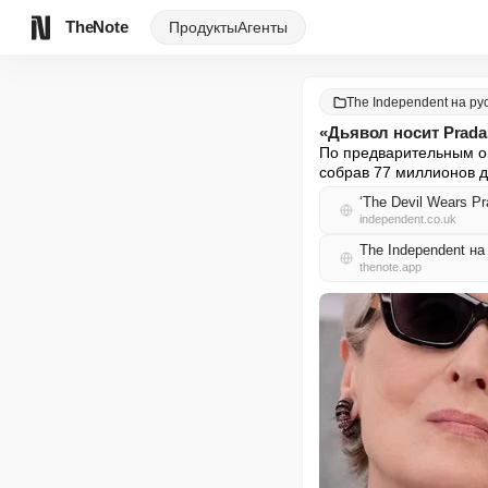
TheNote
Продукты
Агенты
The Independent на ру
«Дьявол носит Prad
По предварительным оц
собрав 77 миллионов 
‘The Devil Wears Prad
independent.co.uk
The Independent н
thenote.app