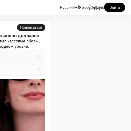

Русский
GooglePlay
AppStore
Войти
Подписаться
иллионов долларов
вил кассовые сборы, 
родном уровне.