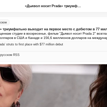
«Дьявол носит Prada» триумфаль...
сском
a» триумфально выходит на первое место с дебютом в 77 м
енкам студии в воскресенье, фильм "Дьявол носит Prada 2" возгла
долларов в США и Канаде и 156,6 миллионов долларов на междуна
a’ struts to first place with $77 million debut
а русском RSS