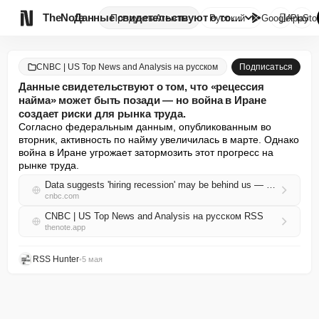

TheNote
Данные свидетельствуют о том, ...
Продукты
Агенты
Русский
GooglePlay
AppSto
CNBC | US Top News and Analysis на русском
Подписаться
Данные свидетельствуют о том, что «рецессия
найма» может быть позади — но война в Иране
создает риски для рынка труда.
Согласно федеральным данным, опубликованным во 
вторник, активность по найму увеличилась в марте. Однако 
война в Иране угрожает затормозить этот прогресс на 
рынке труда.
Data suggests 'hiring recession' may be behind us — but the Iran war poses job market risks
cnbc.com
CNBC | US Top News and Analysis на русском RSS
thenote.app
RSS Hunter
•
5 мая