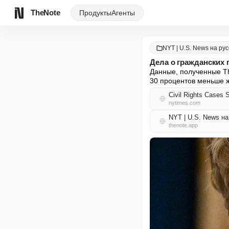
TheNote
Продукты
Агенты
NYT | U.S. News на ру
Дела о гражданских 
Данные, полученные Th
30 процентов меньше 
Civil Rights Cases 
nytimes.com
NYT | U.S. News н
thenote.app