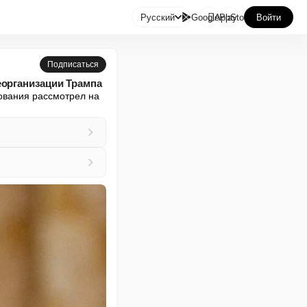

Русский
GooglePlay
AppStore
Войти
Подписаться
еорганизации Трампа
ования рассмотрел на 