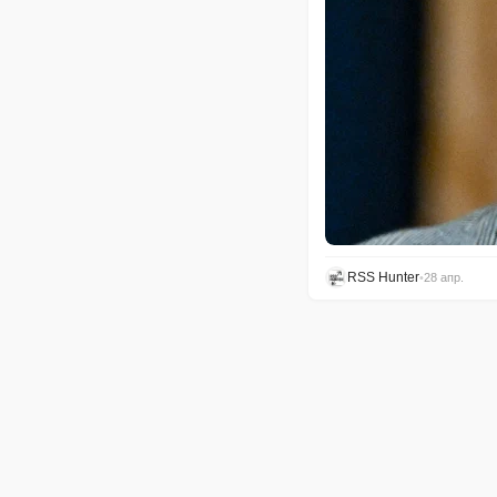
RSS Hunter
•
28 апр.