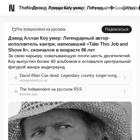

TheNote
Дэвид Аллан Коу умер: Легендар...
Продукты
Агенты
Русский
GooglePlay
AppSto
The Independent на русском
Подписаться
Дэвид Аллан Коу умер: Легендарный автор-
исполнитель кантри, написавший «Take This Job and
Shove It», скончался в возрасте 86 лет
За свою карьеру, охватывающую почти шесть десятилетий, 
Коу выпустил более 40 альбомов и оставался центральной 
фигурой жанра андеграунд.
David Allan Coe dead: Legendary country singer-songwriter behind ‘Take This Job and Shove It’ dies aged 86
independent.co.uk
The Independent на русском RSS
thenote.app