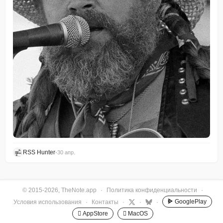
RSS Hunter
•
30 апр.
© 2015-2026, TheNote.app
·
Политика конфиденциальности
·
GooglePlay
Условия использования
·
Контакты
·
·
·
 AppStore
 MacOS