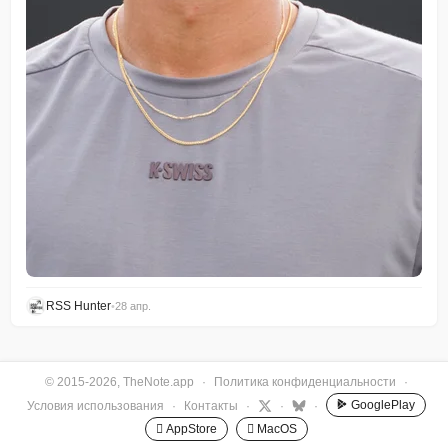
RSS Hunter
•
28 апр.
© 2015-2026, TheNote.app
·
Политика конфиденциальности
·
GooglePlay
Условия использования
·
Контакты
·
·
·
 AppStore
 MacOS