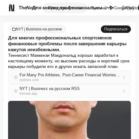

TheNote
Для многих профессиональных сп...
Продукты
Агенты
Русский
GooglePlay
AppSto
NYT | Business на русском
Подписаться
Для многих профессиональных спортсменов
финансовые проблемы после завершения карьеры
кажутся неизбежными.
Теннисист Маккензи Макдональд хорошо заработал к 
настоящему моменту, но высокие расходы и короткий срок 
карьеры побудили его и других искать запасной план.
For Many Pro Athletes, Post-Career Financial Worries Loom Large
nytimes.com
NYT | Business на русском RSS
thenote.app