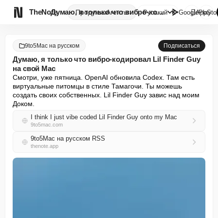

TheNote
Думаю, я только что вибро-коди...
Продукты
Агенты
Русский
GooglePlay
AppSto
9to5Mac на русском
Подписаться
Думаю, я только что вибро-кодировал Lil Finder Guy
на свой Mac
Смотри, уже пятница. OpenAI обновила Codex. Там есть 
виртуальные питомцы в стиле Тамагочи. Ты можешь 
создать своих собственных. Lil Finder Guy завис над моим 
Доком.
I think I just vibe coded Lil Finder Guy onto my Mac
9to5mac.com
9to5Mac на русском RSS
thenote.app