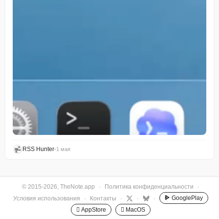
RSS Hunter
•
1 мая
© 2015-2026, TheNote.app
·
Политика конфиденциальности
·
GooglePlay
Условия использования
·
Контакты
·
·
·
 AppStore
 MacOS