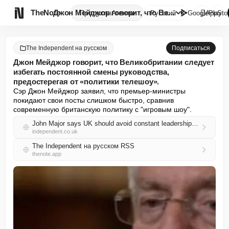

TheNote
Джон Мейджор говорит, что Вели...
Продукты
Агенты
Русский
GooglePlay
AppSto
The Independent на русском
Подписаться
Джон Мейджор говорит, что Великобритании следует
избегать постоянной смены руководства,
предостерегая от «политики телешоу».
Сэр Джон Мейджор заявил, что премьер-министры 
покидают свои посты слишком быстро, сравнив 
современную британскую политику с "игровым шоу".
John Major says UK should avoid constant leadership changes as he warns of ‘gameshow politics’
independent.co.uk
The Independent на русском RSS
thenote.app