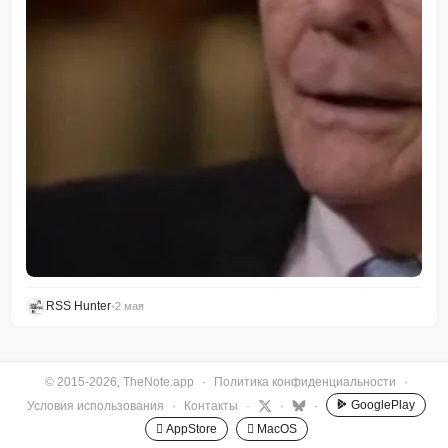
RSS Hunter
•
2 мая
© 2015-2026, TheNote.app
·
Политика конфиденциальности
·
GooglePlay
Условия использования
·
Контакты
·
·
·
 AppStore
 MacOS