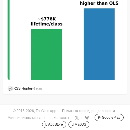
RSS Hunter
•
6 мая
© 2015-2026, TheNote.app
·
Политика конфиденциальности
·
GooglePlay
Условия использования
·
Контакты
·
·
·
 AppStore
 MacOS