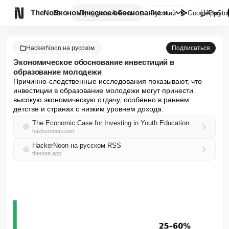

TheNote
Экономическое обоснование инве...
Продукты
Агенты
Русский
GooglePlay
AppSto
HackerNoon на русском
Подписаться
Экономическое обоснование инвестиций в
образование молодежи
Причинно-следственные исследования показывают, что 
инвестиции в образование молодежи могут принести 
высокую экономическую отдачу, особенно в раннем 
детстве и странах с низким уровнем дохода.
The Economic Case for Investing in Youth Education
hackernoon.com
HackerNoon на русском RSS
thenote.app