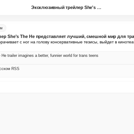
Эксклюзивный трейлер She's The...
ом
ер She's The He представляет лучший, смешной мир для тр
рачивает с ног на голову консервативные тезисы, выйдет в киноте
He trailer imagines a better, funnier world for trans teens
усском RSS