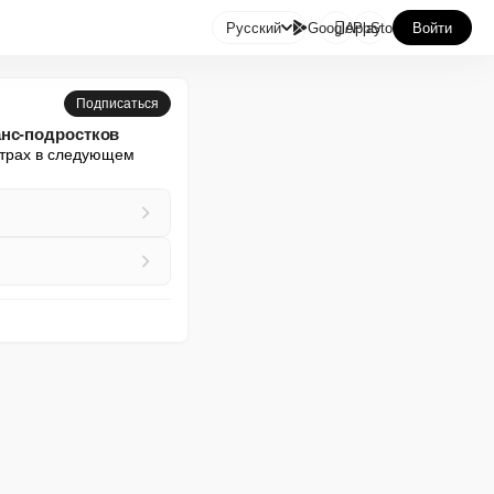

Русский
GooglePlay
AppStore
Войти
Подписаться
анс-подростков
атрах в следующем 