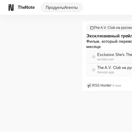
TheNote
Продукты
Агенты
The A.V. Club на русск
Эксклюзивный трейл
Фильм, который перево
месяце.
Exclusive She's The 
avclub.com
The A.V. Club на р
thenote.app
RSS Hunter
•
6 мая