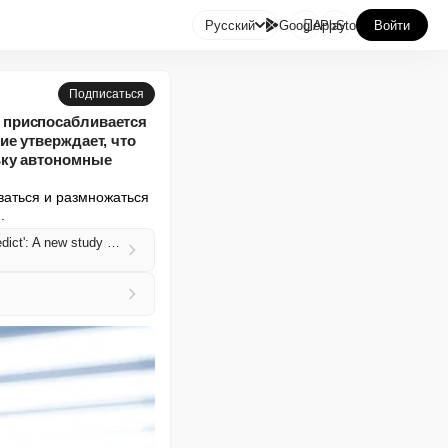

Русский
GooglePlay
AppStore
Войти
Подписаться
 приспосабливается
е утверждает, что
ьку автономные
аться и размножаться 
.
Experts warn 'evolving AI is like an invasive species — it adapts to survive in ways we cannot predict': A new study says unchecked models are a risk to humanity, as it’s inevitable for autonomous systems to follow the path of Darwinian evolution