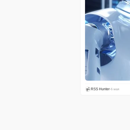
RSS Hunter
•
6 мая