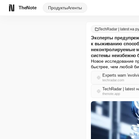
TheNote
Продукты
Агенты
TechRadar | latest на р
Эксперты предупреж
к выживанию способа
неконтролируемые м
системы неизбежно 
Новое исследование пр
быстрее, чем любой би
techradar.com
TechRadar | latest
thenote.app