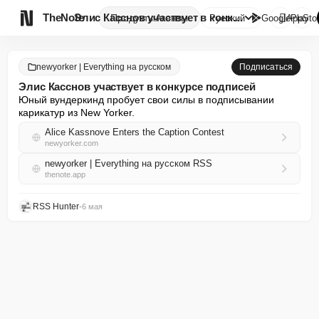

TheNote
Элис Касснов участвует в конку...
Продукты
Агенты
Русский
GooglePlay
AppSto
newyorker | Everything на русском
Подписаться
Элис Касснов участвует в конкурсе подписей
Юный вундеркинд пробует свои силы в подписывании 
карикатур из New Yorker.
Alice Kassnove Enters the Caption Contest
newyorker.com
newyorker | Everything на русском RSS
thenote.app
RSS Hunter
•
6 мая