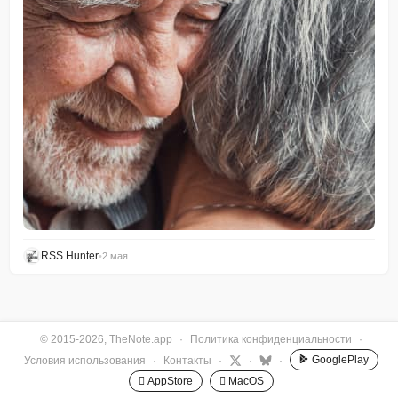
RSS Hunter
•
2 мая
© 2015-2026, TheNote.app
·
Политика конфиденциальности
·
GooglePlay
Условия использования
·
Контакты
·
·
·
 AppStore
 MacOS