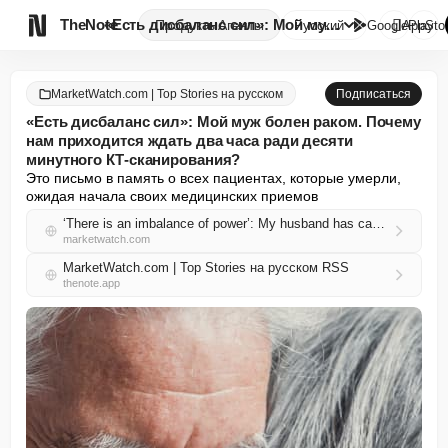

TheNote
«Есть дисбаланс сил»: Мой муж ...
Продукты
Агенты
Русский
GooglePlay
AppSto
MarketWatch.com | Top Stories на русском
Подписаться
«Есть дисбаланс сил»: Мой муж болен раком. Почему
нам приходится ждать два часа ради десяти
минутного КТ-сканирования?
Это письмо в память о всех пациентах, которые умерли, 
ожидая начала своих медицинских приемов
‘There is an imbalance of power’: My husband has cancer. Why must we wait two hours for a 10-minute CT scan?
marketwatch.com
MarketWatch.com | Top Stories на русском RSS
thenote.app