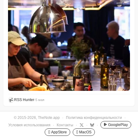
RSS Hunter
•
5 мая
© 2015-2026, TheNote.app
·
Политика конфиденциальности
·
GooglePlay
Условия использования
·
Контакты
·
·
·
 AppStore
 MacOS