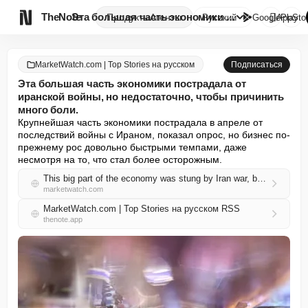

TheNote
Эта большая часть экономики по...
Продукты
Агенты
Русский
GooglePlay
AppSto
MarketWatch.com | Top Stories на русском
Подписаться
Эта большая часть экономики пострадала от
иранской войны, но недостаточно, чтобы причинить
много боли.
Крупнейшая часть экономики пострадала в апреле от 
последствий войны с Ираном, показал опрос, но бизнес по-
прежнему рос довольно быстрыми темпами, даже 
несмотря на то, что стал более осторожным.
This big part of the economy was stung by Iran war, but not enough to cause a lot of pain
marketwatch.com
MarketWatch.com | Top Stories на русском RSS
thenote.app