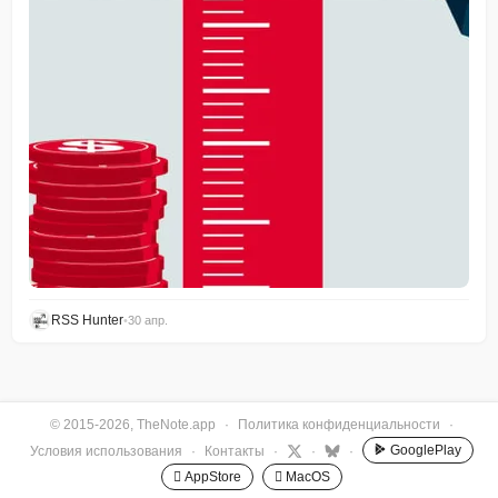
RSS Hunter
•
30 апр.
© 2015-2026, TheNote.app
·
Политика конфиденциальности
·
GooglePlay
Условия использования
·
Контакты
·
·
·
 AppStore
 MacOS