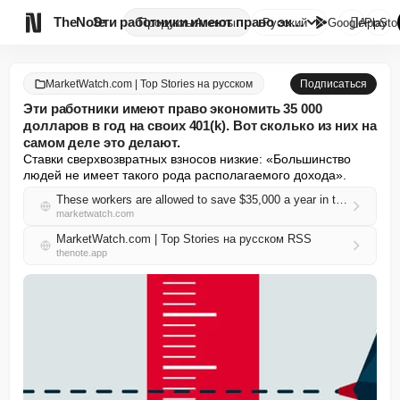

TheNote
Эти работники имеют право экон...
Продукты
Агенты
Русский
GooglePlay
AppSto
MarketWatch.com | Top Stories на русском
Подписаться
Эти работники имеют право экономить 35 000
долларов в год на своих 401(k). Вот сколько из них на
самом деле это делают.
Ставки сверхвозвратных взносов низкие: «Большинство 
людей не имеет такого рода располагаемого дохода».
These workers are allowed to save $35,000 a year in their 401(k)s. Here’s how many actually do it.
marketwatch.com
MarketWatch.com | Top Stories на русском RSS
thenote.app