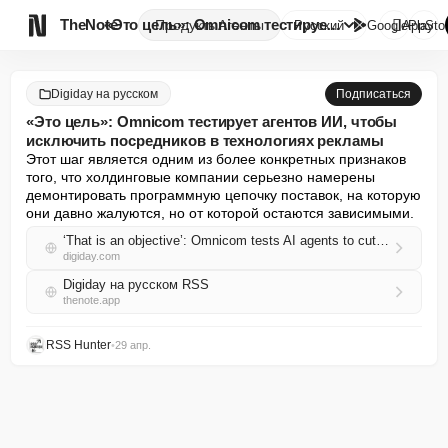

TheNote
«Это цель»: Omnicom тестирует ...
Продукты
Агенты
Русский
GooglePlay
AppSto
Digiday на русском
Подписаться
«Это цель»: Omnicom тестирует агентов ИИ, чтобы
исключить посредников в технологиях рекламы
Этот шаг является одним из более конкретных признаков 
того, что холдинговые компании серьезно намерены 
демонтировать программную цепочку поставок, на которую 
они давно жалуются, но от которой остаются зависимыми.
‘That is an objective’: Omnicom tests AI agents to cut out the ad tech middlemen
digiday.com
Digiday на русском RSS
thenote.app
RSS Hunter
•
29 апр.