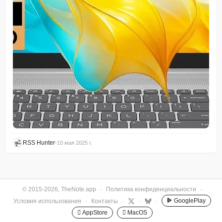
RSS Hunter
•
10 мая 2025 г.
© 2015-2026, TheNote.app
·
Политика конфиденциальности
·
GooglePlay
Условия использования
·
Контакты
·
·
·
 AppStore
 MacOS