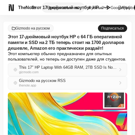

TheNote
Этот 17-дюймовый ноутбук HP с ...
Продукты
Агенты
Русский
GooglePlay
AppSto
Gizmodo на русском
Подписаться
Этот 17-дюймовый ноутбук HP с 64 ГБ оперативной
памяти и SSD на 2 ТБ теперь стоит на 1700 долларов
дешевле, Amazon его практически раздаёт!
Этот компьютер обычно предназначен для опытных 
пользователей, но теперь он доступен даже для студентов.
This 17″ HP Laptop With 64GB RAM, 2TB SSD Is Now $1,700 Off, Amazon Practically Giving It Away
gizmodo.com
Gizmodo на русском RSS
thenote.app