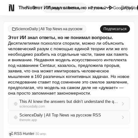

TheNote
Этот ИИ знал ответы, но не пон...
Продукты
Агенты
Русский
GooglePlay
AppSto
ScienceDaily | All Top News на русском
Подписаться
Этот ИИ знал ответы, но не понимал вопросы.
Десятилетиями психологи спорили, можно ли объяснить 
человеческий разум с помощью единой теории или же его 
необходимо разбить на отдельные части, такие как память 
и внимание. Недавняя модель искусственного интеллекта 
под названием Centaur, казалось, предложила прорыв, 
заявив, что она может имитировать человеческое 
мышление в 160 различных когнитивных задачах. Но новое 
исследование ставит под сомнение это смелое заявление, 
предполагая, что модель на самом деле не «думает» — 
она просто запоминает закономерности.
This AI knew the answers but didn’t understand the questions
sciencedaily.com
ScienceDaily | All Top News на русском RSS
thenote.app
RSS Hunter
•
30 апр.