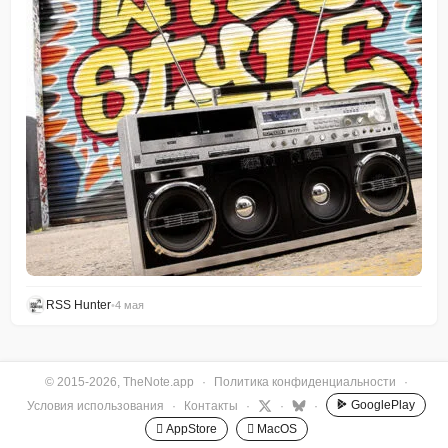
RSS Hunter
•
4 мая
© 2015-2026, TheNote.app
·
Политика конфиденциальности
·
GooglePlay
Условия использования
·
Контакты
·
·
·
 AppStore
 MacOS