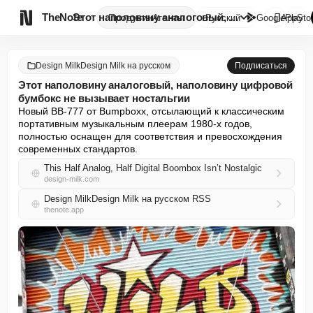

TheNote
Этот наполовину аналоговый, на...
Продукты
Агенты
Русский
GooglePlay
AppSto
Design MilkDesign Milk на русском
Подписаться
Этот наполовину аналоговый, наполовину цифровой
бумбокс не вызывает ностальгии
Новый BB-777 от Bumpboxx, отсылающий к классическим 
портативным музыкальным плеерам 1980-х годов, 
полностью оснащен для соответствия и превосхождения 
современных стандартов.
This Half Analog, Half Digital Boombox Isn’t Nostalgic
design-milk.com
Design MilkDesign Milk на русском RSS
thenote.app