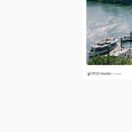
RSS Hunter
•
6 мая