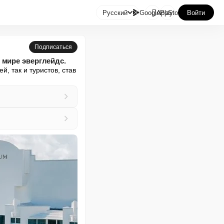

Русский
GooglePlay
AppStore
Войти
Подписаться
 мире эверглейдс.
 так и туристов, став 