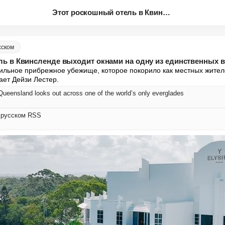
Этот роскошный отель в Квинсле...
сском
ь в Квинсленде выходит окнами на одну из единственных в
ильное прибрежное убежище, которое покорило как местных жителей,
ает Дейзи Лестер.
 Queensland looks out across one of the world’s only everglades
а русском RSS