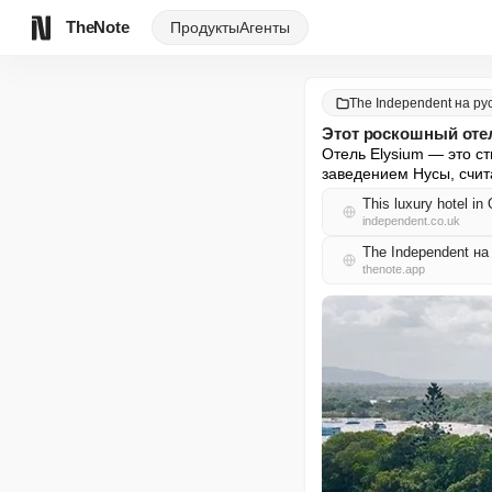
TheNote
Продукты
Агенты
The Independent на ру
Этот роскошный отел
Отель Elysium — это ст
заведением Нусы, счит
This luxury hotel in
independent.co.uk
The Independent н
thenote.app