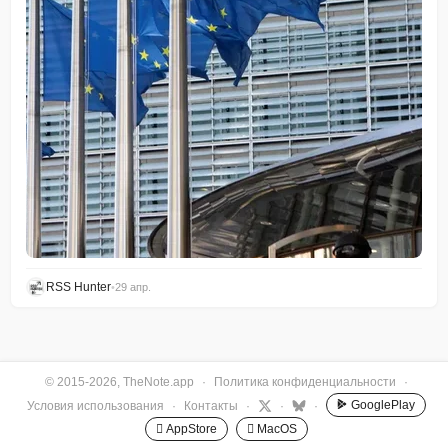
RSS Hunter
•
29 апр.
© 2015-2026, TheNote.app
·
Политика конфиденциальности
·
GooglePlay
Условия использования
·
Контакты
·
·
·
 AppStore
 MacOS