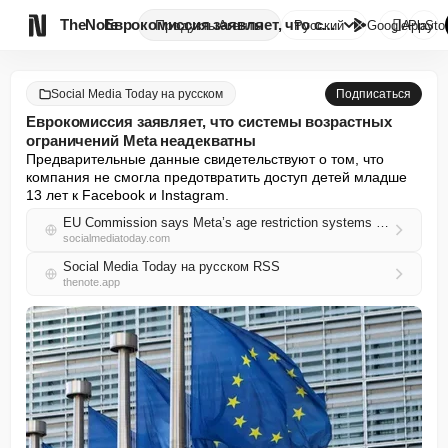

TheNote
Еврокомиссия заявляет, что сис...
Продукты
Агенты
Русский
GooglePlay
AppSto
Social Media Today на русском
Подписаться
Еврокомиссия заявляет, что системы возрастных
ограничений Meta неадекватны
Предварительные данные свидетельствуют о том, что 
компания не смогла предотвратить доступ детей младше 
13 лет к Facebook и Instagram.
EU Commission says Meta’s age restriction systems are inadequate
socialmediatoday.com
Social Media Today на русском RSS
thenote.app