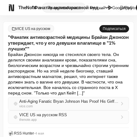

TheNote
"Фанатик антивозрастной медици...
Продукты
Агенты
Русский
GooglePlay
AppSto
VICE US на русском
Подписаться
"Фанатик антивозрастной медицины Брайан Джонсон
утверждает, что у его девушки влагалище в "1%
лучших""
Брайан Джонсон никогда не стеснялся своего тела. Он 
делился своими анализами крови, показателями сна, 
биологическим возрастом и чрезвычайно строгим утренним 
распорядком. Но на этой неделе биогокер, ставший 
антивозрастным магнатом, решил, что интернет также 
должен знать о вагине его девушки. В частности, что она 
исключительная. Все началось со странного поста в X 
перед сном. "Только что дал Кейт [...]"
Anti-Aging Fanatic Bryan Johnson Has Proof His Girlfriend’s Vagina Is ‘Top 1%’
vice.com
VICE US на русском RSS
thenote.app
RSS Hunter
•
4 мая