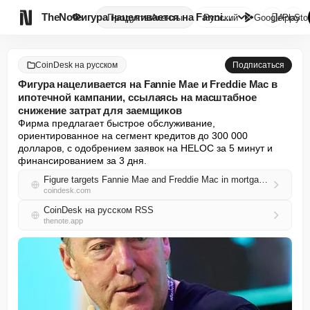

TheNote
Фигура нацеливается на Fannie ...
Продукты
Агенты
Русский
GooglePlay
AppSto
CoinDesk на русском
Подписаться
Фигура нацеливается на Fannie Mae и Freddie Mac в
ипотечной кампании, ссылаясь на масштабное
снижение затрат для заемщиков
Фирма предлагает быстрое обслуживание, 
ориентированное на сегмент кредитов до 300 000 
долларов, с одобрением заявок на HELOC за 5 минут и 
финансированием за 3 дня.
Figure targets Fannie Mae and Freddie Mac in mortgage push, citing massive cost cuts for borrowers
coindesk.com
CoinDesk на русском RSS
thenote.app