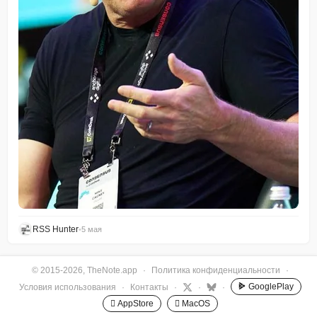
RSS Hunter
•
5 мая
© 2015-2026, TheNote.app
·
Политика конфиденциальности
·
GooglePlay
Условия использования
·
Контакты
·
·
·
 AppStore
 MacOS