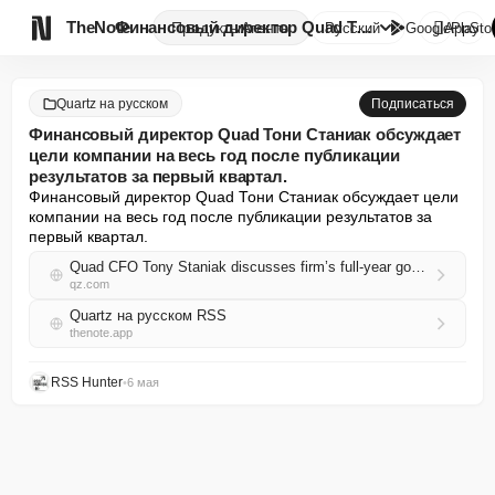

TheNote
Финансовый директор Quad Тони ...
Продукты
Агенты
Русский
GooglePlay
AppSto
Quartz на русском
Подписаться
Финансовый директор Quad Тони Станиак обсуждает
цели компании на весь год после публикации
результатов за первый квартал.
Финансовый директор Quad Тони Станиак обсуждает цели 
компании на весь год после публикации результатов за 
первый квартал.
Quad CFO Tony Staniak discusses firm’s full-year goals following Q1 earnings
qz.com
Quartz на русском RSS
thenote.app
RSS Hunter
•
6 мая