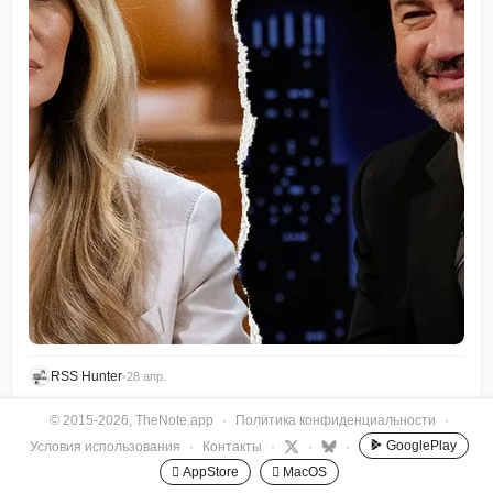
RSS Hunter
•
28 апр.
© 2015-2026, TheNote.app
·
Политика конфиденциальности
·
GooglePlay
Условия использования
·
Контакты
·
·
·
 AppStore
 MacOS