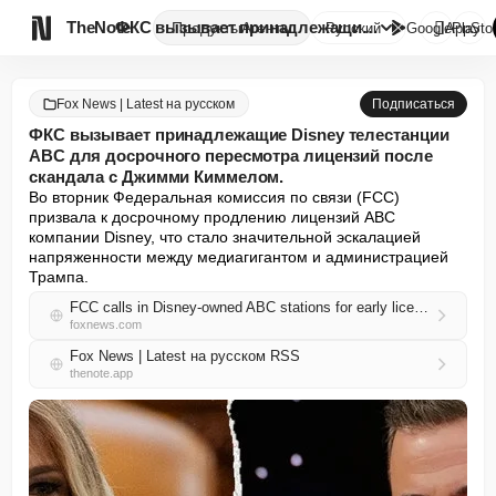

TheNote
ФКС вызывает принадлежащие Dis...
Продукты
Агенты
Русский
GooglePlay
AppSto
Fox News | Latest на русском
Подписаться
ФКС вызывает принадлежащие Disney телестанции
ABC для досрочного пересмотра лицензий после
скандала с Джимми Киммелом.
Во вторник Федеральная комиссия по связи (FCC) 
призвала к досрочному продлению лицензий ABC 
компании Disney, что стало значительной эскалацией 
напряженности между медиагигантом и администрацией 
Трампа.
FCC calls in Disney-owned ABC stations for early license review in wake of Jimmy Kimmel controversy
foxnews.com
Fox News | Latest на русском RSS
thenote.app