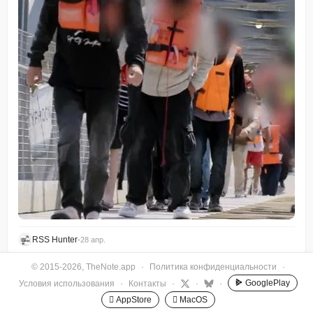
RSS Hunter
•
28 апр.
© 2015-2026, TheNote.app
·
Политика конфиденциальности
·
GooglePlay
Условия использования
·
Контакты
·
·
·
 AppStore
 MacOS