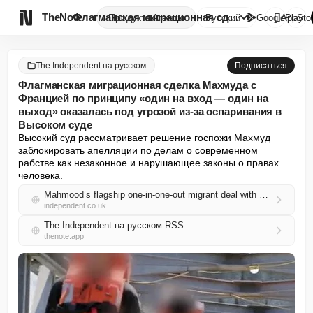

TheNote
Флагманская миграционная сделк...
Продукты
Агенты
Русский
GooglePlay
AppSto
The Independent на русском
Подписаться
Флагманская миграционная сделка Махмуда с
Францией по принципу «один на вход — один на
выход» оказалась под угрозой из-за оспаривания в
Высоком суде
Высокий суд рассматривает решение госпожи Махмуд 
заблокировать апелляции по делам о современном 
рабстве как незаконное и нарушающее законы о правах 
человека.
Mahmood’s flagship one-in-one-out migrant deal with France put in jeopardy by High Court challenge
independent.co.uk
The Independent на русском RSS
thenote.app