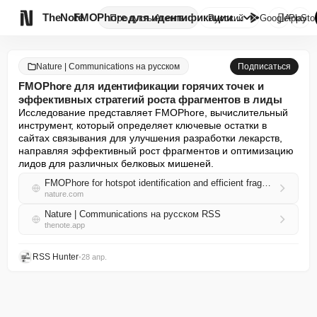

TheNote
FMOPhore для идентификации гор...
Продукты
Агенты
Русский
GooglePlay
AppSto
Nature | Communications на русском
Подписаться
FMOPhore для идентификации горячих точек и
эффективных стратегий роста фрагментов в лиды
Исследование представляет FMOPhore, вычислительный 
инструмент, который определяет ключевые остатки в 
сайтах связывания для улучшения разработки лекарств, 
направляя эффективный рост фрагментов и оптимизацию 
лидов для различных белковых мишеней.
FMOPhore for hotspot identification and efficient fragment-to-lead growth strategies
nature.com
Nature | Communications на русском RSS
thenote.app
RSS Hunter
•
28 апр.